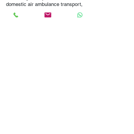
domestic air ambulance transport,
we are committed to delivering the
highest standard of care and safety
throughout your journey.
We Bill your insurance
company!
No up-front payment in most
cases
Best Price Guaranteed!