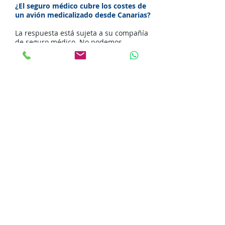
¿El seguro médico cubre los costes de
un avión medicalizado desde Canarias?
La respuesta está sujeta a su compañía
de seguro médico. No podemos
asegurarle que la empresa cubra la
totalidad de los gastos de internación y
repatriación aérea ocasionados, pero sí
podemos asesorarlo al respecto según
nuestro conocimiento y experiencia.
Si desea comunicarse con nuestros
asesores multilingües, puede hacerlo vía
e-mail, llenando el formulario de
contacto, o bien, llamando desde
cualquier parte del mundo a los números
de teléfono que figuran en
nuestra
página principal.
Obtendrá un
presupuesto gratis de acuerdo a lo que
usted necesita.
¡Regrese seguro a su hogar! Aeromed
Ambulancia Aéreas gestiona su avion
medicalizado desde las Islas Canarias
Si usted o un familiar se encuentra en